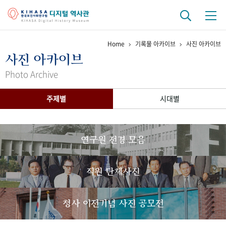
Home
기록물 아카이브
사진 아카이브
기관 역사
사진 아카이브
걸어온 길
기관 변천사
역대 기관장
연구원 사람들
Photo Archive
연구 역사
주제별
시대별
정책과 연구
키워드로 보는 연구 역사
연구자들
간행물 변천사
연구원 전경 모음
기록물 아카이브
직원 단체사진
사진 아카이브
문서 기록물
행정박물
영상 기록물
청사 이전기념 사진 공모전
+1
50
주년 기념