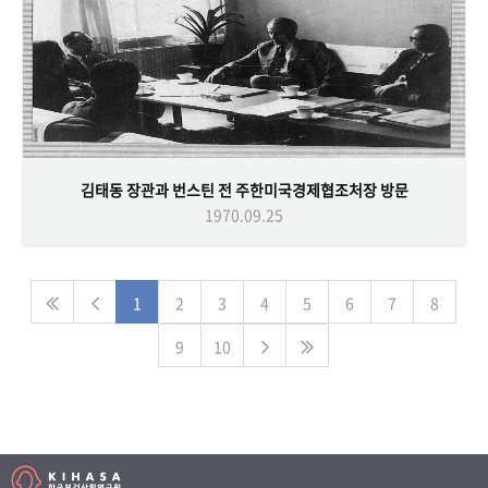
김태동 장관과 번스틴 전 주한미국경제협조처장 방문
1970.09.25
1
2
3
4
5
6
7
8
9
10