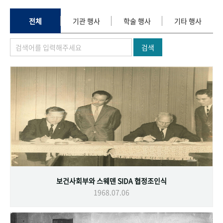
+1
성과 50선
숫자로 보는 50년
50
주년 광장
세계와 함께 한 KIHASA
전체
기관 행사
학술 행사
기타 행사
검색
VR 역사관
보건사회부와 스웨덴 SIDA 협정조인식
1968.07.06