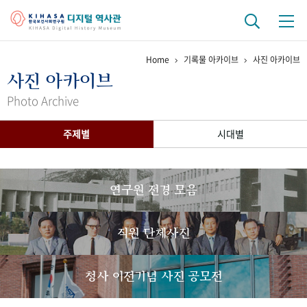
Home
기록물 아카이브
사진 아카이브
기관 역사
사진 아카이브
걸어온 길
기관 변천사
역대 기관장
연구원 사람들
Photo Archive
연구 역사
주제별
시대별
정책과 연구
키워드로 보는 연구 역사
연구자들
간행물 변천사
연구원 전경 모음
기록물 아카이브
직원 단체사진
사진 아카이브
문서 기록물
행정박물
영상 기록물
청사 이전기념 사진 공모전
+1
50
주년 기념