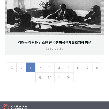
김태동 장관과 번스틴 전 주한미국경제협조처장 방문
1970.09.25
1
2
3
4
5
6
7
8
9
10