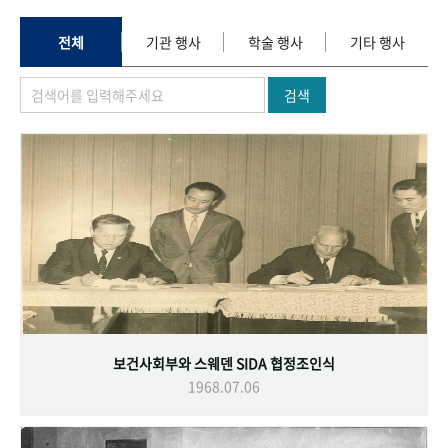
+1
성과 50선
숫자로 보는 50년
50
주년 광장
세계와 함께 한 KIHASA
전체
기관 행사
학술 행사
기타 행사
검색
VR 역사관
보건사회부와 스웨덴 SIDA 협정조인식
1968.07.06