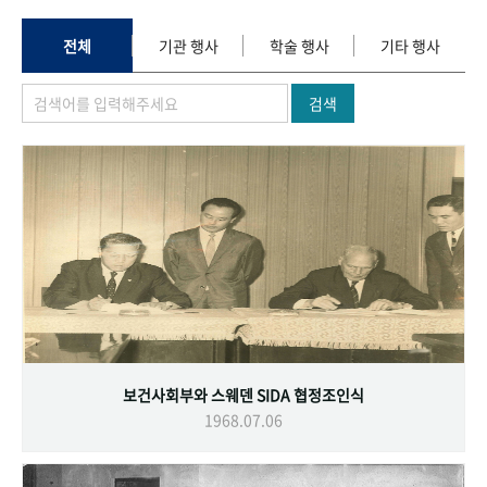
+1
성과 50선
숫자로 보는 50년
50
주년 광장
세계와 함께 한 KIHASA
전체
기관 행사
학술 행사
기타 행사
검색
VR 역사관
보건사회부와 스웨덴 SIDA 협정조인식
1968.07.06