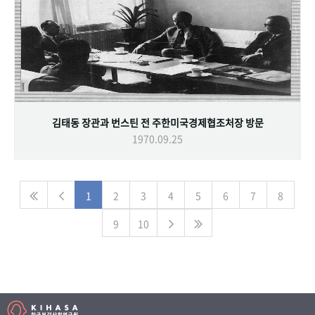
김태동 장관과 번스틴 전 주한미국경제협조처장 방문
1970.09.25
1
2
3
4
5
6
7
8
9
10