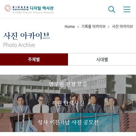
Home
기록물 아카이브
사진 아카이브
기관 역사
사진 아카이브
걸어온 길
기관 변천사
역대 기관장
연구원 사람들
Photo Archive
연구 역사
주제별
시대별
정책과 연구
키워드로 보는 연구 역사
연구자들
간행물 변천사
연구원 전경 모음
기록물 아카이브
직원 단체사진
사진 아카이브
문서 기록물
행정박물
영상 기록물
청사 이전기념 사진 공모전
+1
50
주년 기념