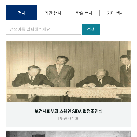
+1
성과 50선
숫자로 보는 50년
50
주년 광장
세계와 함께 한 KIHASA
전체
기관 행사
학술 행사
기타 행사
검색
VR 역사관
보건사회부와 스웨덴 SIDA 협정조인식
1968.07.06