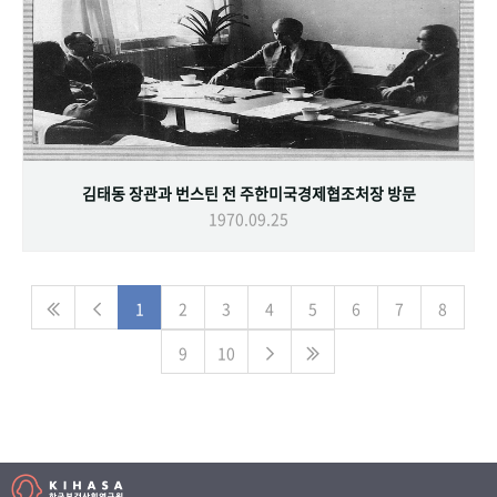
김태동 장관과 번스틴 전 주한미국경제협조처장 방문
1970.09.25
1
2
3
4
5
6
7
8
9
10