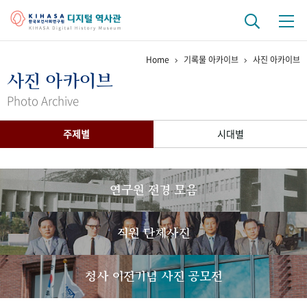
Home
기록물 아카이브
사진 아카이브
기관 역사
사진 아카이브
걸어온 길
기관 변천사
역대 기관장
연구원 사람들
Photo Archive
연구 역사
주제별
시대별
정책과 연구
키워드로 보는 연구 역사
연구자들
간행물 변천사
연구원 전경 모음
기록물 아카이브
직원 단체사진
사진 아카이브
문서 기록물
행정박물
영상 기록물
청사 이전기념 사진 공모전
+1
50
주년 기념