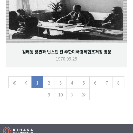
김태동 장관과 번스틴 전 주한미국경제협조처장 방문
1970.09.25
1
2
3
4
5
6
7
8
9
10