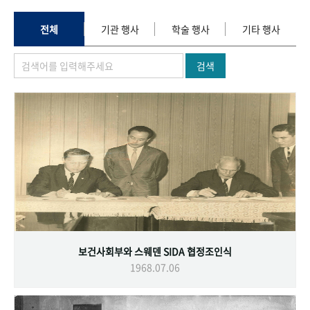
+1
성과 50선
숫자로 보는 50년
50
주년 광장
세계와 함께 한 KIHASA
전체
기관 행사
학술 행사
기타 행사
검색
VR 역사관
보건사회부와 스웨덴 SIDA 협정조인식
1968.07.06