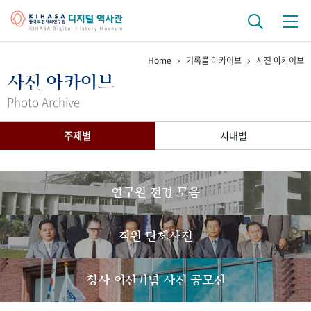
Home
기록물 아카이브
사진 아카이브
기관 역사
사진 아카이브
걸어온 길
기관 변천사
역대 기관장
연구원 사람들
Photo Archive
연구 역사
주제별
시대별
정책과 연구
키워드로 보는 연구 역사
연구자들
간행물 변천사
연구원 전경 모음
기록물 아카이브
직원 단체사진
사진 아카이브
문서 기록물
행정박물
영상 기록물
청사 이전기념 사진 공모전
+1
50
주년 기념