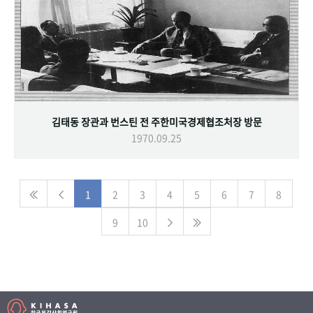
김태동 장관과 번스틴 전 주한미국경제협조처장 방문
1970.09.25
1
2
3
4
5
6
7
8
9
10