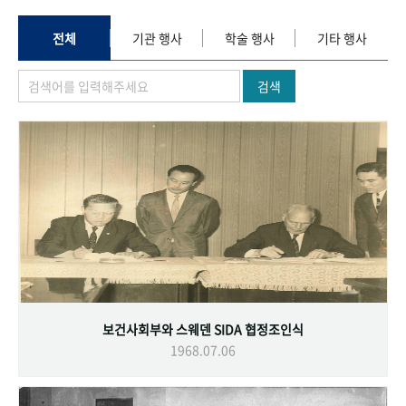
+1
성과 50선
숫자로 보는 50년
50
주년 광장
세계와 함께 한 KIHASA
전체
기관 행사
학술 행사
기타 행사
검색
VR 역사관
보건사회부와 스웨덴 SIDA 협정조인식
1968.07.06