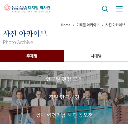
Home
기록물 아카이브
사진 아카이브
기관 역사
사진 아카이브
걸어온 길
기관 변천사
역대 기관장
연구원 사람들
Photo Archive
연구 역사
주제별
시대별
정책과 연구
키워드로 보는 연구 역사
연구자들
간행물 변천사
연구원 전경 모음
기록물 아카이브
직원 단체사진
사진 아카이브
문서 기록물
행정박물
영상 기록물
청사 이전기념 사진 공모전
+1
50
주년 기념