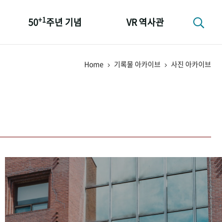
+1
50
주년 기념
VR 역사관
성과 50선
Home
기록물 아카이브
사진 아카이브
숫자로 보는 50년
+1
50
주년 광장
세계와 함께 한 KIHASA