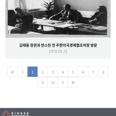
김태동 장관과 번스틴 전 주한미국경제협조처장 방문
1970.09.25
1
2
3
4
5
6
7
8
9
10