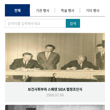
+1
성과 50선
숫자로 보는 50년
50
주년 광장
세계와 함께 한 KIHASA
전체
기관 행사
학술 행사
기타 행사
검색
VR 역사관
보건사회부와 스웨덴 SIDA 협정조인식
1968.07.06