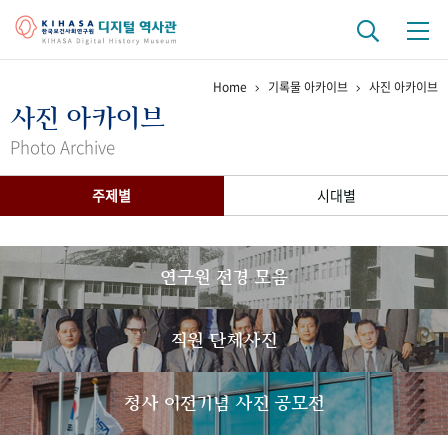
Home
기록물 아카이브
사진 아카이브
기관 역사
사진 아카이브
걸어온 길
기관 변천사
역대 기관장
연구원 사람들
Photo Archive
연구 역사
주제별
시대별
정책과 연구
키워드로 보는 연구 역사
연구자들
간행물 변천사
연구원 전경 모음
기록물 아카이브
직원 단체사진
사진 아카이브
문서 기록물
행정박물
영상 기록물
청사 이전기념 사진 공모전
+1
50
주년 기념