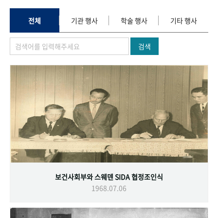
+1
성과 50선
숫자로 보는 50년
50
주년 광장
세계와 함께 한 KIHASA
전체
기관 행사
학술 행사
기타 행사
검색
VR 역사관
보건사회부와 스웨덴 SIDA 협정조인식
1968.07.06