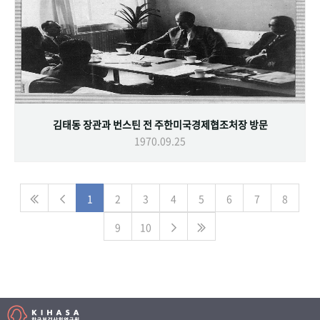
김태동 장관과 번스틴 전 주한미국경제협조처장 방문
1970.09.25
1
2
3
4
5
6
7
8
9
10