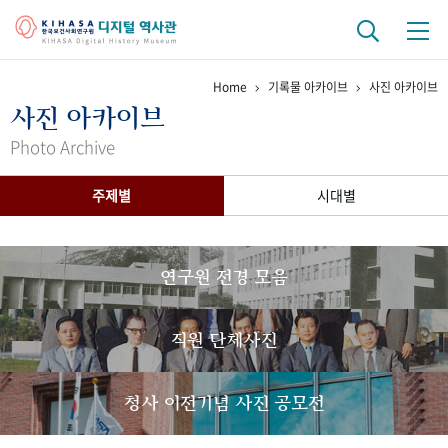
Home
기록물 아카이브
사진 아카이브
기관 역사
사진 아카이브
걸어온 길
기관 변천사
역대 기관장
연구원 사람들
Photo Archive
연구 역사
주제별
시대별
정책과 연구
키워드로 보는 연구 역사
연구자들
간행물 변천사
연구원 전경 모음
기록물 아카이브
직원 단체사진
사진 아카이브
문서 기록물
행정박물
영상 기록물
청사 이전기념 사진 공모전
+1
50
주년 기념