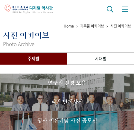
Home
기록물 아카이브
사진 아카이브
기관 역사
사진 아카이브
걸어온 길
기관 변천사
역대 기관장
연구원 사람들
Photo Archive
연구 역사
주제별
시대별
정책과 연구
키워드로 보는 연구 역사
연구자들
간행물 변천사
연구원 전경 모음
기록물 아카이브
직원 단체사진
사진 아카이브
문서 기록물
행정박물
영상 기록물
청사 이전기념 사진 공모전
+1
50
주년 기념