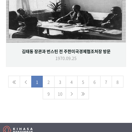
김태동 장관과 번스틴 전 주한미국경제협조처장 방문
1970.09.25
1
2
3
4
5
6
7
8
9
10