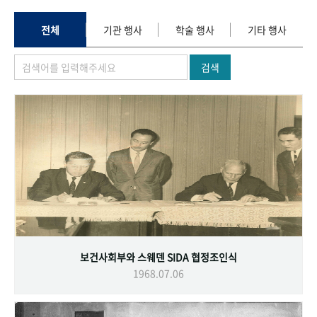
+1
성과 50선
숫자로 보는 50년
50
주년 광장
세계와 함께 한 KIHASA
전체
기관 행사
학술 행사
기타 행사
검색
VR 역사관
보건사회부와 스웨덴 SIDA 협정조인식
1968.07.06