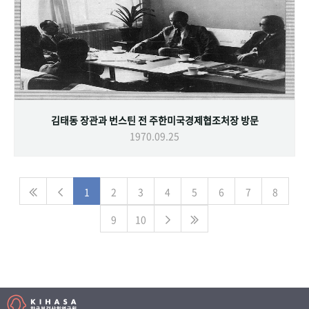
김태동 장관과 번스틴 전 주한미국경제협조처장 방문
1970.09.25
1
2
3
4
5
6
7
8
9
10