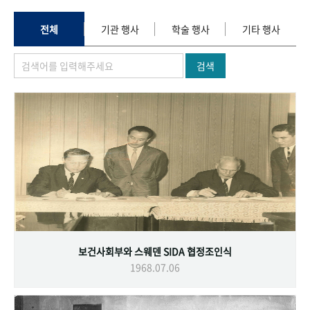
+1
성과 50선
숫자로 보는 50년
50
주년 광장
세계와 함께 한 KIHASA
전체
기관 행사
학술 행사
기타 행사
검색
VR 역사관
보건사회부와 스웨덴 SIDA 협정조인식
1968.07.06