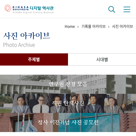
Home
기록물 아카이브
사진 아카이브
기관 역사
사진 아카이브
걸어온 길
기관 변천사
역대 기관장
연구원 사람들
Photo Archive
연구 역사
주제별
시대별
정책과 연구
키워드로 보는 연구 역사
연구자들
간행물 변천사
연구원 전경 모음
기록물 아카이브
직원 단체사진
사진 아카이브
문서 기록물
행정박물
영상 기록물
청사 이전기념 사진 공모전
+1
50
주년 기념