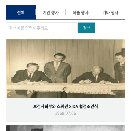
+1
성과 50선
숫자로 보는 50년
50
주년 광장
세계와 함께 한 KIHASA
전체
기관 행사
학술 행사
기타 행사
검색
VR 역사관
보건사회부와 스웨덴 SIDA 협정조인식
1968.07.06