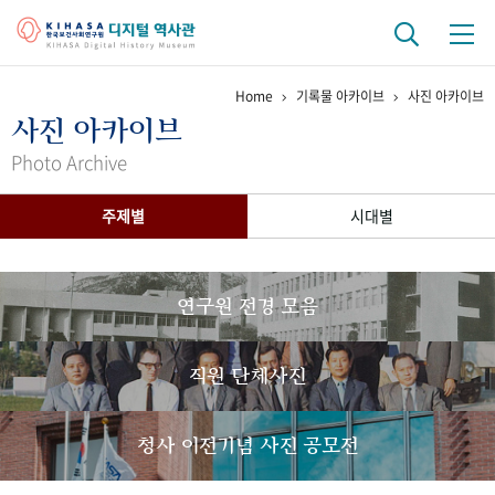
Home
기록물 아카이브
사진 아카이브
기관 역사
사진 아카이브
걸어온 길
기관 변천사
역대 기관장
연구원 사람들
Photo Archive
연구 역사
주제별
시대별
정책과 연구
키워드로 보는 연구 역사
연구자들
간행물 변천사
연구원 전경 모음
기록물 아카이브
직원 단체사진
사진 아카이브
문서 기록물
행정박물
영상 기록물
청사 이전기념 사진 공모전
+1
50
주년 기념