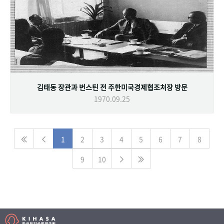
김태동 장관과 번스틴 전 주한미국경제협조처장 방문
1970.09.25
1
2
3
4
5
6
7
8
9
10