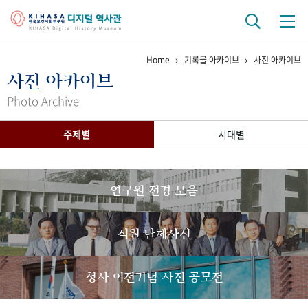
Home
기록물 아카이브
사진 아카이브
기관 역사
사진 아카이브
걸어온 길
기관 변천사
역대 기관장
연구원 사람들
Photo Archive
연구 역사
주제별
시대별
정책과 연구
키워드로 보는 연구 역사
연구자들
간행물 변천사
연구원 전경 모음
기록물 아카이브
직원 단체사진
사진 아카이브
문서 기록물
행정박물
영상 기록물
청사 이전기념 사진 공모전
+1
50
주년 기념