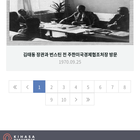
김태동 장관과 번스틴 전 주한미국경제협조처장 방문
1970.09.25
1
2
3
4
5
6
7
8
9
10