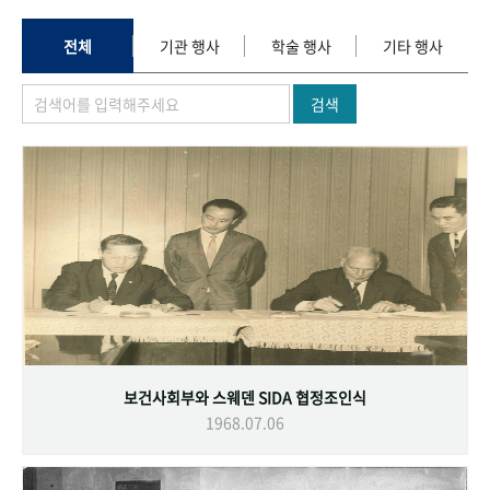
+1
성과 50선
숫자로 보는 50년
50
주년 광장
세계와 함께 한 KIHASA
전체
기관 행사
학술 행사
기타 행사
검색
VR 역사관
보건사회부와 스웨덴 SIDA 협정조인식
1968.07.06