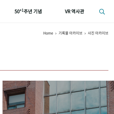
+1
50
주년 기념
VR 역사관
성과 50선
Home
기록물 아카이브
사진 아카이브
숫자로 보는 50년
+1
50
주년 광장
세계와 함께 한 KIHASA