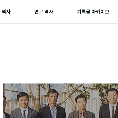
 역사
연구 역사
기록물 아카이브
온 길
정책과 연구
사진 아카이브
 변천사
키워드로 보는 연구 역사
문서 기록물
 기관장
연구자들
행정박물
 사람들
간행물 변천사
영상 기록물