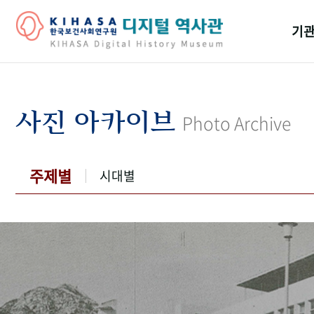
기관
걸어
기관
사진 아카이브
Photo Archive
역대
연구원
주제별
시대별