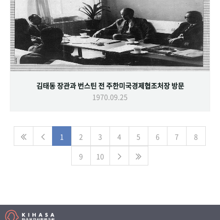
김태동 장관과 번스틴 전 주한미국경제협조처장 방문
1970.09.25
1
2
3
4
5
6
7
8
9
10