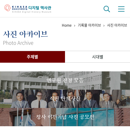
Home
기록물 아카이브
사진 아카이브
기관 역사
사진 아카이브
걸어온 길
기관 변천사
역대 기관장
연구원 사람들
Photo Archive
연구 역사
주제별
시대별
정책과 연구
키워드로 보는 연구 역사
연구자들
간행물 변천사
연구원 전경 모음
기록물 아카이브
직원 단체사진
사진 아카이브
문서 기록물
행정박물
영상 기록물
청사 이전기념 사진 공모전
+1
50
주년 기념