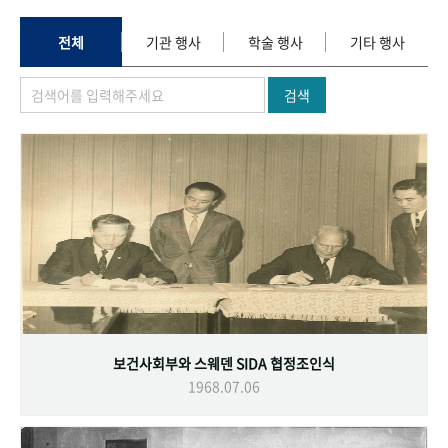
+1
성과 50선
숫자로 보는 50년
50
주년 광장
세계와 함께 한 KIHASA
전체
기관 행사
학술 행사
기타 행사
검색
VR 역사관
보건사회부와 스웨덴 SIDA 협정조인식
1968.07.06