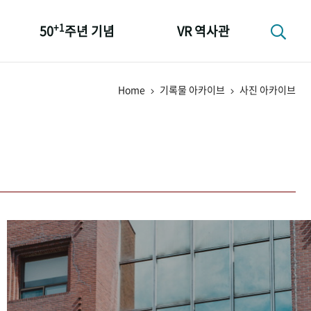
+1
50
주년 기념
VR 역사관
성과 50선
Home
기록물 아카이브
사진 아카이브
숫자로 보는 50년
+1
50
주년 광장
세계와 함께 한 KIHASA