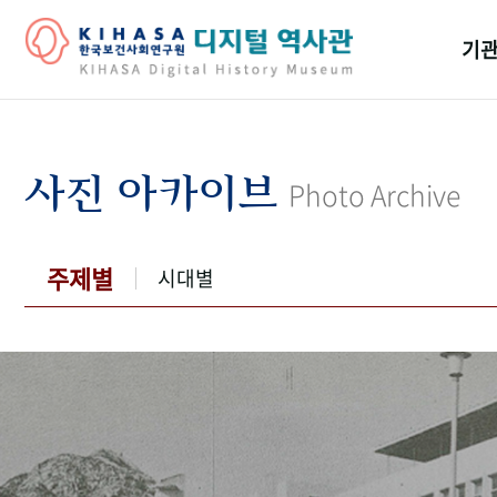
기관
걸어
기관
사진 아카이브
Photo Archive
역대
연구원
주제별
시대별