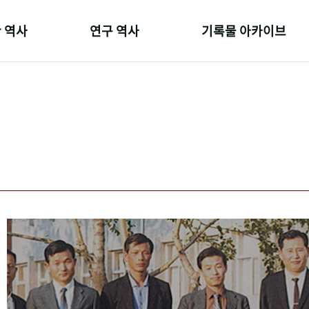
 역사
연구 역사
기록물 아카이브
온 길
정책과 연구
사진 아카이브
 변천사
키워드로 보는 연구 역사
문서 기록물
 기관장
연구자들
행정박물
 사람들
간행물 변천사
영상 기록물