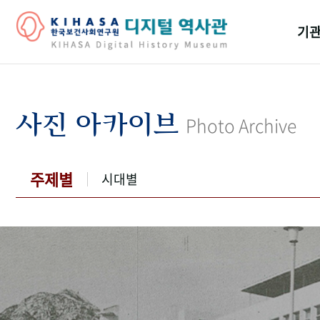
기관
걸어
기관
사진 아카이브
Photo Archive
역대
연구원
주제별
시대별