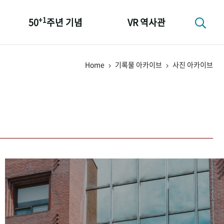
+1
50
주년 기념
VR 역사관
성과 50선
Home
기록물 아카이브
사진 아카이브
숫자로 보는 50년
+1
50
주년 광장
세계와 함께 한 KIHASA