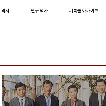
 역사
연구 역사
기록물 아카이브
온 길
정책과 연구
사진 아카이브
 변천사
키워드로 보는 연구 역사
문서 기록물
 기관장
연구자들
행정박물
 사람들
간행물 변천사
영상 기록물