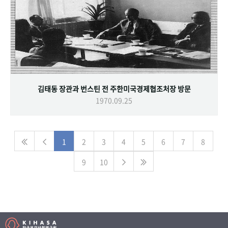
김태동 장관과 번스틴 전 주한미국경제협조처장 방문
1970.09.25
1
2
3
4
5
6
7
8
9
10