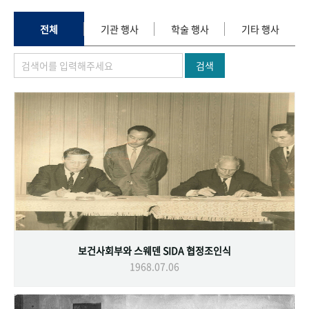
+1
성과 50선
숫자로 보는 50년
50
주년 광장
세계와 함께 한 KIHASA
전체
기관 행사
학술 행사
기타 행사
검색
VR 역사관
보건사회부와 스웨덴 SIDA 협정조인식
1968.07.06