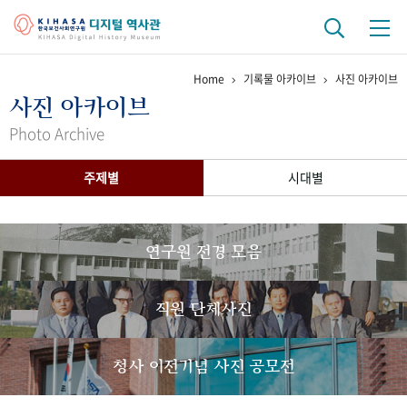
Home
기록물 아카이브
사진 아카이브
기관 역사
사진 아카이브
걸어온 길
기관 변천사
역대 기관장
연구원 사람들
Photo Archive
연구 역사
주제별
시대별
정책과 연구
키워드로 보는 연구 역사
연구자들
간행물 변천사
연구원 전경 모음
기록물 아카이브
직원 단체사진
사진 아카이브
문서 기록물
행정박물
영상 기록물
청사 이전기념 사진 공모전
+1
50
주년 기념