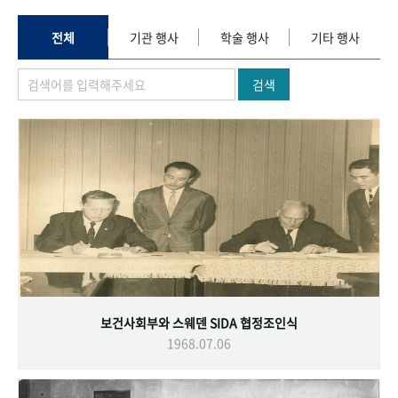
+1
성과 50선
숫자로 보는 50년
50
주년 광장
세계와 함께 한 KIHASA
전체
기관 행사
학술 행사
기타 행사
검색
VR 역사관
보건사회부와 스웨덴 SIDA 협정조인식
1968.07.06