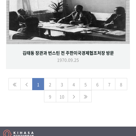
김태동 장관과 번스틴 전 주한미국경제협조처장 방문
1970.09.25
1
2
3
4
5
6
7
8
9
10