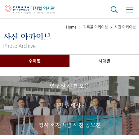
Home
기록물 아카이브
사진 아카이브
기관 역사
사진 아카이브
걸어온 길
기관 변천사
역대 기관장
연구원 사람들
Photo Archive
연구 역사
주제별
시대별
정책과 연구
키워드로 보는 연구 역사
연구자들
간행물 변천사
연구원 전경 모음
기록물 아카이브
직원 단체사진
사진 아카이브
문서 기록물
행정박물
영상 기록물
청사 이전기념 사진 공모전
+1
50
주년 기념