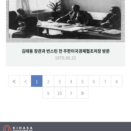
김태동 장관과 번스틴 전 주한미국경제협조처장 방문
1970.09.25
1
2
3
4
5
6
7
8
9
10