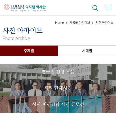
Home
기록물 아카이브
사진 아카이브
기관 역사
사진 아카이브
걸어온 길
기관 변천사
역대 기관장
연구원 사람들
Photo Archive
연구 역사
주제별
시대별
정책과 연구
키워드로 보는 연구 역사
연구자들
간행물 변천사
연구원 전경 모음
기록물 아카이브
직원 단체사진
사진 아카이브
문서 기록물
행정박물
영상 기록물
청사 이전기념 사진 공모전
+1
50
주년 기념