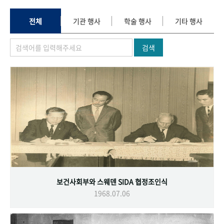
+1
성과 50선
숫자로 보는 50년
50
주년 광장
세계와 함께 한 KIHASA
전체
기관 행사
학술 행사
기타 행사
검색
VR 역사관
보건사회부와 스웨덴 SIDA 협정조인식
1968.07.06