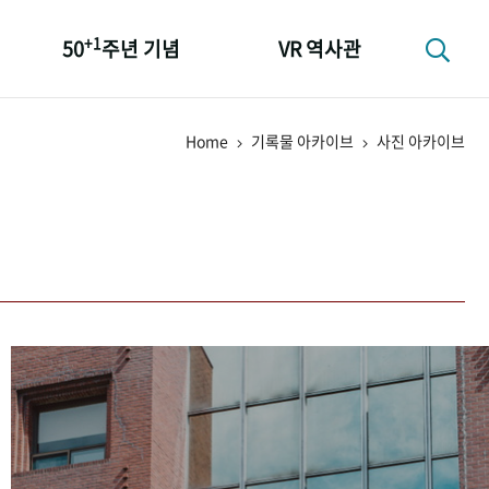
+1
50
주년 기념
VR 역사관
성과 50선
Home
기록물 아카이브
사진 아카이브
숫자로 보는 50년
+1
50
주년 광장
세계와 함께 한 KIHASA