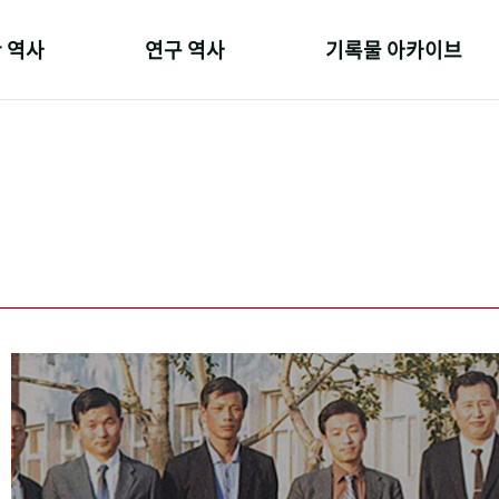
 역사
연구 역사
기록물 아카이브
온 길
정책과 연구
사진 아카이브
 변천사
키워드로 보는 연구 역사
문서 기록물
 기관장
연구자들
행정박물
 사람들
간행물 변천사
영상 기록물