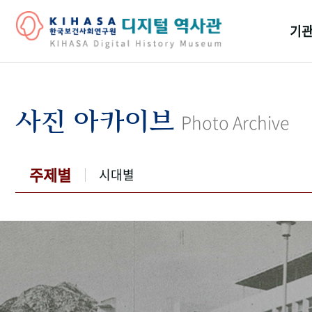
기관
걸어
기관
사진 아카이브
Photo Archive
역대
연구원
주제별
시대별