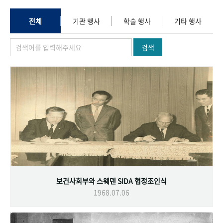
+1
성과 50선
숫자로 보는 50년
50
주년 광장
세계와 함께 한 KIHASA
전체
기관 행사
학술 행사
기타 행사
검색
VR 역사관
보건사회부와 스웨덴 SIDA 협정조인식
1968.07.06