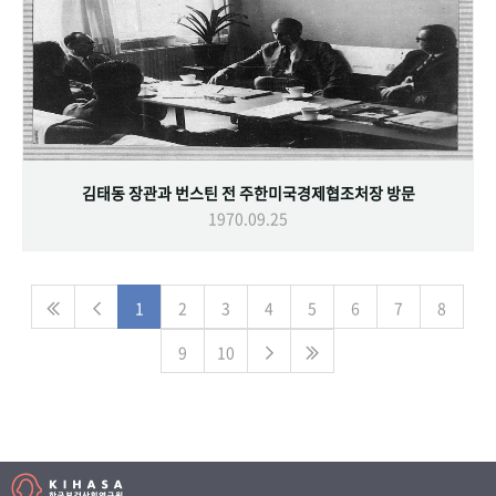
김태동 장관과 번스틴 전 주한미국경제협조처장 방문
1970.09.25
1
2
3
4
5
6
7
8
9
10