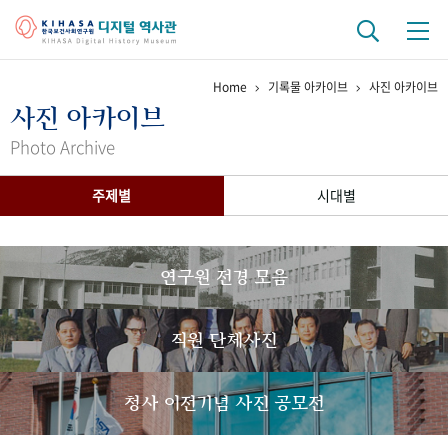
Home
기록물 아카이브
사진 아카이브
기관 역사
사진 아카이브
걸어온 길
기관 변천사
역대 기관장
연구원 사람들
Photo Archive
연구 역사
주제별
시대별
정책과 연구
키워드로 보는 연구 역사
연구자들
간행물 변천사
연구원 전경 모음
기록물 아카이브
직원 단체사진
사진 아카이브
문서 기록물
행정박물
영상 기록물
청사 이전기념 사진 공모전
+1
50
주년 기념