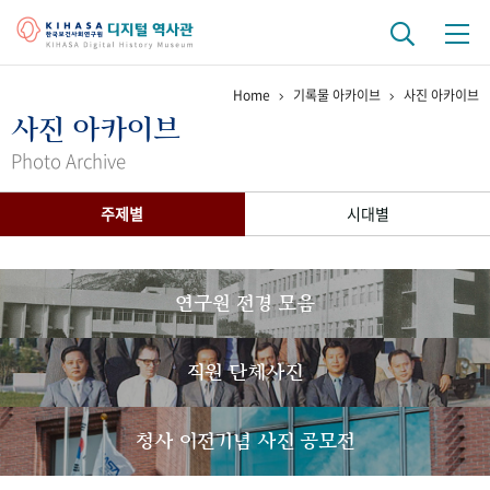
Home
기록물 아카이브
사진 아카이브
기관 역사
사진 아카이브
걸어온 길
기관 변천사
역대 기관장
연구원 사람들
Photo Archive
연구 역사
주제별
시대별
정책과 연구
키워드로 보는 연구 역사
연구자들
간행물 변천사
연구원 전경 모음
기록물 아카이브
직원 단체사진
사진 아카이브
문서 기록물
행정박물
영상 기록물
청사 이전기념 사진 공모전
+1
50
주년 기념