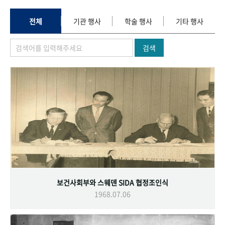
+1
성과 50선
숫자로 보는 50년
50
주년 광장
세계와 함께 한 KIHASA
전체
기관 행사
학술 행사
기타 행사
검색
VR 역사관
보건사회부와 스웨덴 SIDA 협정조인식
1968.07.06