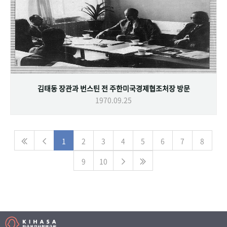
김태동 장관과 번스틴 전 주한미국경제협조처장 방문
1970.09.25
1
2
3
4
5
6
7
8
9
10