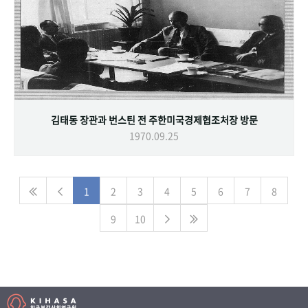
김태동 장관과 번스틴 전 주한미국경제협조처장 방문
1970.09.25
1
2
3
4
5
6
7
8
9
10