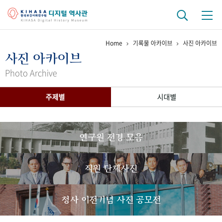
Home
기록물 아카이브
사진 아카이브
기관 역사
사진 아카이브
걸어온 길
기관 변천사
역대 기관장
연구원 사람들
Photo Archive
연구 역사
주제별
시대별
정책과 연구
키워드로 보는 연구 역사
연구자들
간행물 변천사
연구원 전경 모음
기록물 아카이브
직원 단체사진
사진 아카이브
문서 기록물
행정박물
영상 기록물
청사 이전기념 사진 공모전
+1
50
주년 기념