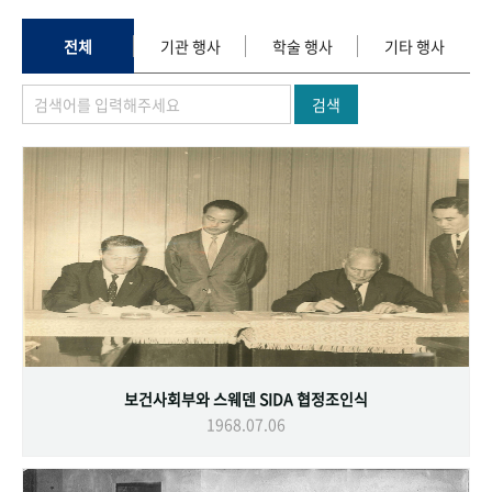
+1
성과 50선
숫자로 보는 50년
50
주년 광장
세계와 함께 한 KIHASA
전체
기관 행사
학술 행사
기타 행사
검색
VR 역사관
보건사회부와 스웨덴 SIDA 협정조인식
1968.07.06