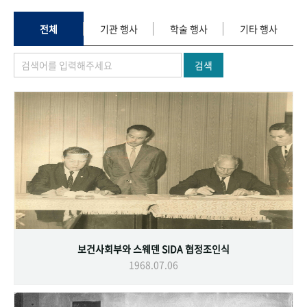
+1
성과 50선
숫자로 보는 50년
50
주년 광장
세계와 함께 한 KIHASA
전체
기관 행사
학술 행사
기타 행사
검색
VR 역사관
보건사회부와 스웨덴 SIDA 협정조인식
1968.07.06