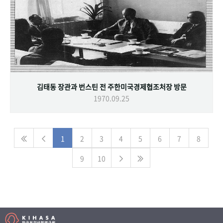
김태동 장관과 번스틴 전 주한미국경제협조처장 방문
1970.09.25
1
2
3
4
5
6
7
8
9
10