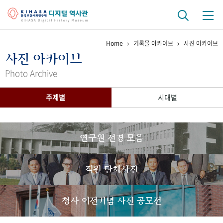
Home
기록물 아카이브
사진 아카이브
기관 역사
사진 아카이브
걸어온 길
기관 변천사
역대 기관장
연구원 사람들
Photo Archive
연구 역사
주제별
시대별
정책과 연구
키워드로 보는 연구 역사
연구자들
간행물 변천사
연구원 전경 모음
기록물 아카이브
직원 단체사진
사진 아카이브
문서 기록물
행정박물
영상 기록물
청사 이전기념 사진 공모전
+1
50
주년 기념