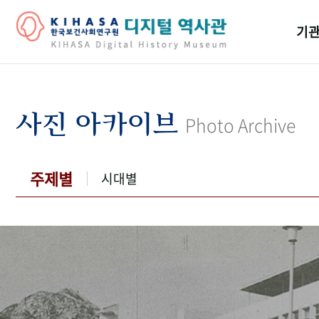
기관
걸어
기관
사진 아카이브
Photo Archive
역대
연구원
주제별
시대별