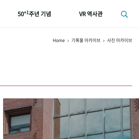
+1
50
주년 기념
VR 역사관
성과 50선
Home
기록물 아카이브
사진 아카이브
숫자로 보는 50년
+1
50
주년 광장
세계와 함께 한 KIHASA