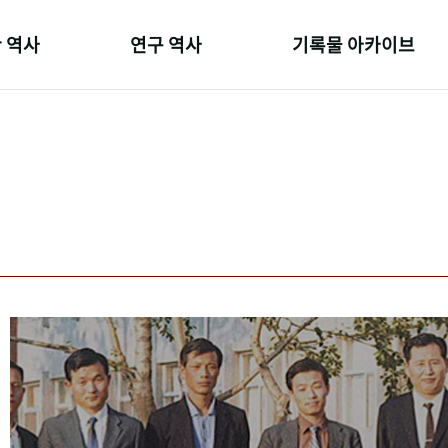
 역사
연구 역사
기록물 아카이브
온 길
정책과 연구
사진 아카이브
 변천사
키워드로 보는 연구 역사
문서 기록물
 기관장
연구자들
행정박물
 사람들
간행물 변천사
영상 기록물