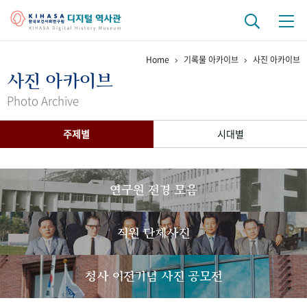
Home
기록물 아카이브
사진 아카이브
기관 역사
사진 아카이브
걸어온 길
기관 변천사
역대 기관장
연구원 사람들
Photo Archive
연구 역사
주제별
시대별
정책과 연구
키워드로 보는 연구 역사
연구자들
간행물 변천사
연구원 전경 모음
기록물 아카이브
직원 단체사진
사진 아카이브
문서 기록물
행정박물
영상 기록물
청사 이전기념 사진 공모전
+1
50
주년 기념