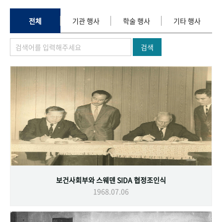
+1
성과 50선
숫자로 보는 50년
50
주년 광장
세계와 함께 한 KIHASA
전체
기관 행사
학술 행사
기타 행사
검색
VR 역사관
보건사회부와 스웨덴 SIDA 협정조인식
1968.07.06