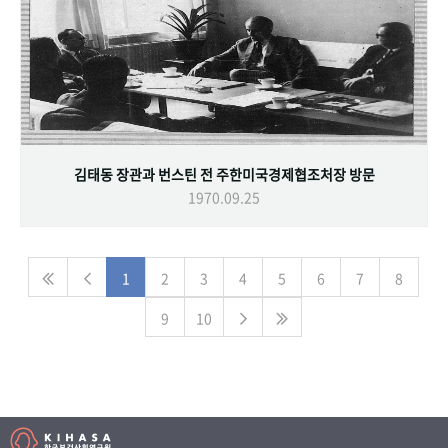
김태동 장관과 번스틴 전 주한미국경제협조처장 방문
1970.09.25
1
2
3
4
5
6
7
8
9
10