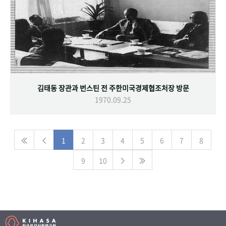
김태동 장관과 번스틴 전 주한미국경제협조처장 방문
1970.09.25
1
2
3
4
5
6
7
8
9
10