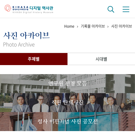
Home
기록물 아카이브
사진 아카이브
기관 역사
사진 아카이브
걸어온 길
기관 변천사
역대 기관장
연구원 사람들
Photo Archive
연구 역사
주제별
시대별
정책과 연구
키워드로 보는 연구 역사
연구자들
간행물 변천사
연구원 전경 모음
기록물 아카이브
직원 단체사진
사진 아카이브
문서 기록물
행정박물
영상 기록물
청사 이전기념 사진 공모전
+1
50
주년 기념