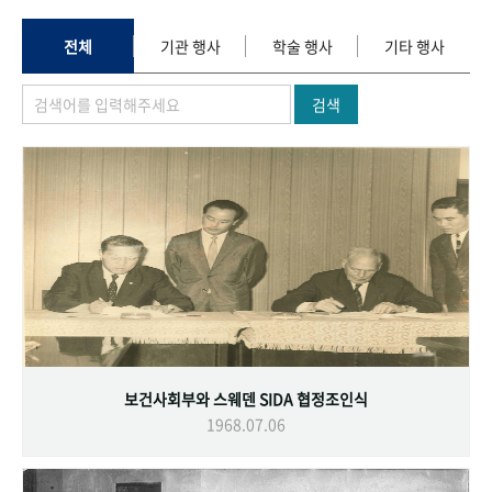
+1
성과 50선
숫자로 보는 50년
50
주년 광장
세계와 함께 한 KIHASA
전체
기관 행사
학술 행사
기타 행사
검색
VR 역사관
보건사회부와 스웨덴 SIDA 협정조인식
1968.07.06