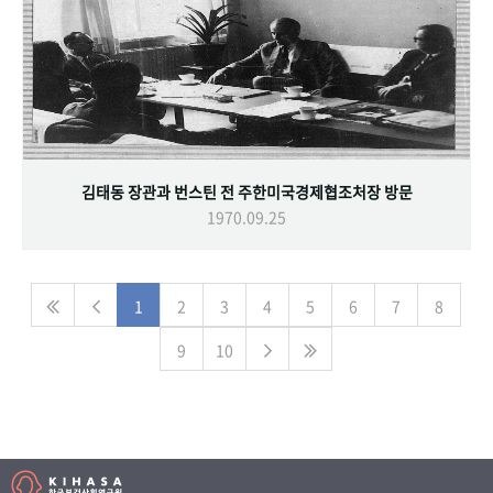
김태동 장관과 번스틴 전 주한미국경제협조처장 방문
1970.09.25
1
2
3
4
5
6
7
8
9
10