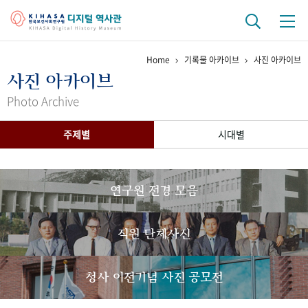
Home
기록물 아카이브
사진 아카이브
기관 역사
사진 아카이브
걸어온 길
기관 변천사
역대 기관장
연구원 사람들
Photo Archive
연구 역사
주제별
시대별
정책과 연구
키워드로 보는 연구 역사
연구자들
간행물 변천사
연구원 전경 모음
기록물 아카이브
직원 단체사진
사진 아카이브
문서 기록물
행정박물
영상 기록물
청사 이전기념 사진 공모전
+1
50
주년 기념