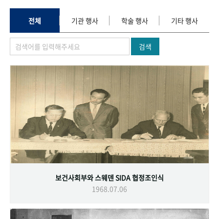
+1
성과 50선
숫자로 보는 50년
50
주년 광장
세계와 함께 한 KIHASA
전체
기관 행사
학술 행사
기타 행사
검색
VR 역사관
보건사회부와 스웨덴 SIDA 협정조인식
1968.07.06