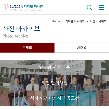
Home
기록물 아카이브
사진 아카이브
기관 역사
사진 아카이브
걸어온 길
기관 변천사
역대 기관장
연구원 사람들
Photo Archive
연구 역사
주제별
시대별
정책과 연구
키워드로 보는 연구 역사
연구자들
간행물 변천사
연구원 전경 모음
기록물 아카이브
직원 단체사진
사진 아카이브
문서 기록물
행정박물
영상 기록물
청사 이전기념 사진 공모전
+1
50
주년 기념