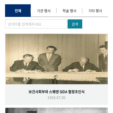
+1
성과 50선
숫자로 보는 50년
50
주년 광장
세계와 함께 한 KIHASA
전체
기관 행사
학술 행사
기타 행사
검색
VR 역사관
보건사회부와 스웨덴 SIDA 협정조인식
1968.07.06