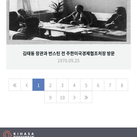
김태동 장관과 번스틴 전 주한미국경제협조처장 방문
1970.09.25
1
2
3
4
5
6
7
8
9
10