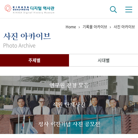
Home
기록물 아카이브
사진 아카이브
기관 역사
사진 아카이브
걸어온 길
기관 변천사
역대 기관장
연구원 사람들
Photo Archive
연구 역사
주제별
시대별
정책과 연구
키워드로 보는 연구 역사
연구자들
간행물 변천사
연구원 전경 모음
기록물 아카이브
직원 단체사진
사진 아카이브
문서 기록물
행정박물
영상 기록물
청사 이전기념 사진 공모전
+1
50
주년 기념