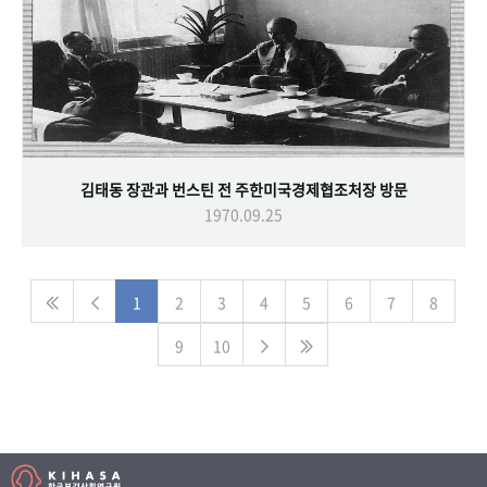
김태동 장관과 번스틴 전 주한미국경제협조처장 방문
1970.09.25
1
2
3
4
5
6
7
8
9
10