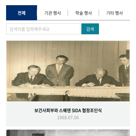
+1
성과 50선
숫자로 보는 50년
50
주년 광장
세계와 함께 한 KIHASA
전체
기관 행사
학술 행사
기타 행사
검색
VR 역사관
보건사회부와 스웨덴 SIDA 협정조인식
1968.07.06