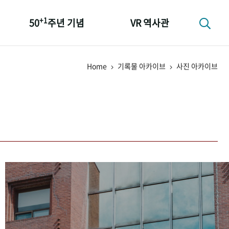
+1
50
주년 기념
VR 역사관
성과 50선
Home
기록물 아카이브
사진 아카이브
숫자로 보는 50년
+1
50
주년 광장
세계와 함께 한 KIHASA