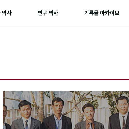
 역사
연구 역사
기록물 아카이브
온 길
정책과 연구
사진 아카이브
 변천사
키워드로 보는 연구 역사
문서 기록물
 기관장
연구자들
행정박물
 사람들
간행물 변천사
영상 기록물