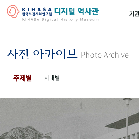
기관
걸어
기관
사진 아카이브
Photo Archive
역대
연구원
주제별
시대별