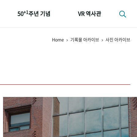
+1
50
주년 기념
VR 역사관
성과 50선
Home
기록물 아카이브
사진 아카이브
숫자로 보는 50년
+1
50
주년 광장
세계와 함께 한 KIHASA