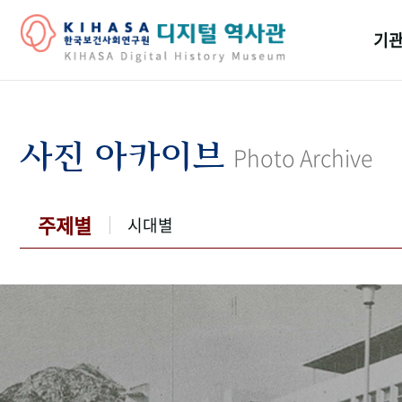
기관
걸어
기관
사진 아카이브
Photo Archive
역대
연구원
주제별
시대별