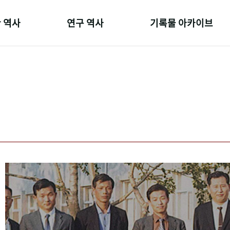
 역사
연구 역사
기록물 아카이브
온 길
정책과 연구
사진 아카이브
 변천사
키워드로 보는 연구 역사
문서 기록물
 기관장
연구자들
행정박물
 사람들
간행물 변천사
영상 기록물