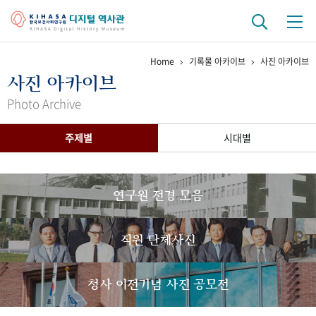
Home
기록물 아카이브
사진 아카이브
기관 역사
사진 아카이브
걸어온 길
기관 변천사
역대 기관장
연구원 사람들
Photo Archive
연구 역사
주제별
시대별
정책과 연구
키워드로 보는 연구 역사
연구자들
간행물 변천사
연구원 전경 모음
기록물 아카이브
직원 단체사진
사진 아카이브
문서 기록물
행정박물
영상 기록물
청사 이전기념 사진 공모전
+1
50
주년 기념