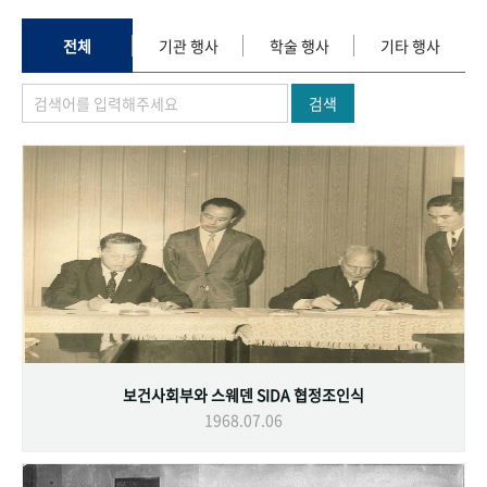
+1
성과 50선
숫자로 보는 50년
50
주년 광장
세계와 함께 한 KIHASA
전체
기관 행사
학술 행사
기타 행사
검색
VR 역사관
보건사회부와 스웨덴 SIDA 협정조인식
1968.07.06