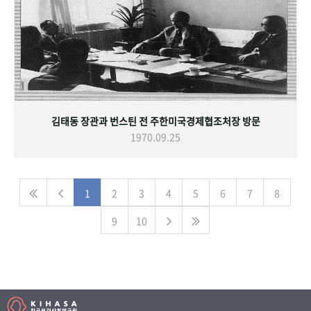
김태동 장관과 번스틴 전 주한미국경제협조처장 방문
1970.09.25
1
2
3
4
5
6
7
8
9
10