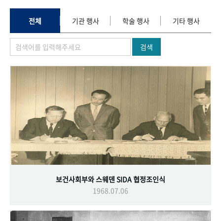
+1
성과 50선
숫자로 보는 50년
50
주년 광장
세계와 함께 한 KIHASA
전체
기관 행사
학술 행사
기타 행사
검색
VR 역사관
보건사회부와 스웨덴 SIDA 협정조인식
1968.07.06