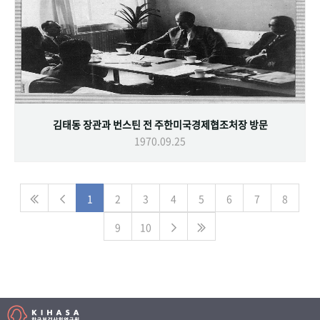
김태동 장관과 번스틴 전 주한미국경제협조처장 방문
1970.09.25
1
2
3
4
5
6
7
8
9
10