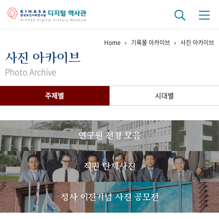
Home
기록물 아카이브
사진 아카이브
기관 역사
사진 아카이브
걸어온 길
기관 변천사
역대 기관장
연구원 사람들
Photo Archive
연구 역사
주제별
시대별
정책과 연구
키워드로 보는 연구 역사
연구자들
간행물 변천사
연구원 전경 모음
기록물 아카이브
직원 단체사진
사진 아카이브
문서 기록물
행정박물
영상 기록물
청사 이전기념 사진 공모전
+1
50
주년 기념