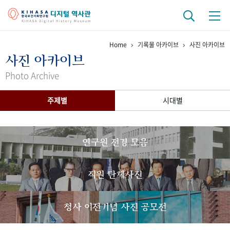
Home
기록물 아카이브
사진 아카이브
기관 역사
사진 아카이브
걸어온 길
기관 변천사
역대 기관장
연구원 사람들
Photo Archive
연구 역사
주제별
시대별
정책과 연구
키워드로 보는 연구 역사
연구자들
간행물 변천사
연구원 전경 모음
기록물 아카이브
직원 단체사진
사진 아카이브
문서 기록물
행정박물
영상 기록물
청사 이전기념 사진 공모전
+1
50
주년 기념