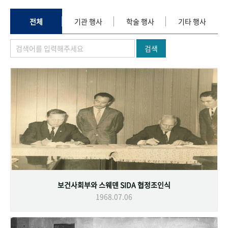
+1
성과 50선
숫자로 보는 50년
50
주년 광장
세계와 함께 한 KIHASA
전체
기관 행사
학술 행사
기타 행사
검색
VR 역사관
보건사회부와 스웨덴 SIDA 협정조인식
1968.07.06