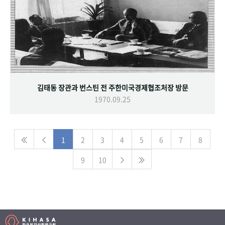
김태동 장관과 번스틴 전 주한미국경제협조처장 방문
1970.09.25
1
2
3
4
5
6
7
8
9
10