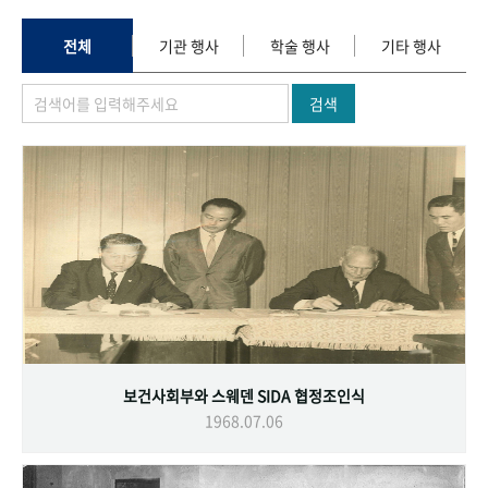
+1
성과 50선
숫자로 보는 50년
50
주년 광장
세계와 함께 한 KIHASA
전체
기관 행사
학술 행사
기타 행사
검색
VR 역사관
보건사회부와 스웨덴 SIDA 협정조인식
1968.07.06