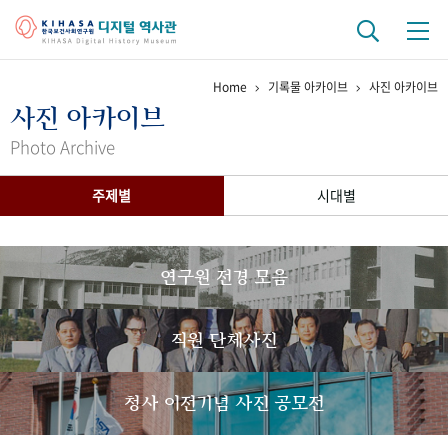
Home
기록물 아카이브
사진 아카이브
기관 역사
사진 아카이브
걸어온 길
기관 변천사
역대 기관장
연구원 사람들
Photo Archive
연구 역사
주제별
시대별
정책과 연구
키워드로 보는 연구 역사
연구자들
간행물 변천사
연구원 전경 모음
기록물 아카이브
직원 단체사진
사진 아카이브
문서 기록물
행정박물
영상 기록물
청사 이전기념 사진 공모전
+1
50
주년 기념