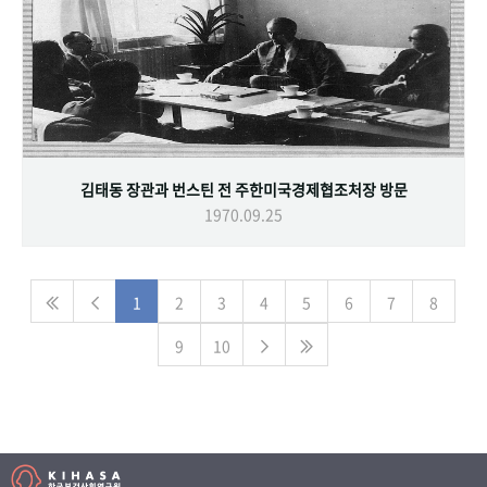
김태동 장관과 번스틴 전 주한미국경제협조처장 방문
1970.09.25
1
2
3
4
5
6
7
8
9
10