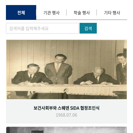
+1
성과 50선
숫자로 보는 50년
50
주년 광장
세계와 함께 한 KIHASA
전체
기관 행사
학술 행사
기타 행사
검색
VR 역사관
보건사회부와 스웨덴 SIDA 협정조인식
1968.07.06