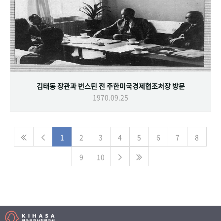
김태동 장관과 번스틴 전 주한미국경제협조처장 방문
1970.09.25
1
2
3
4
5
6
7
8
9
10