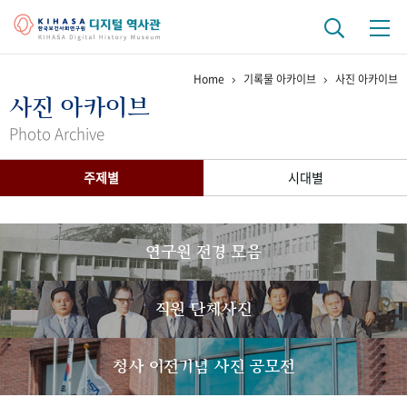
Home
기록물 아카이브
사진 아카이브
기관 역사
사진 아카이브
걸어온 길
기관 변천사
역대 기관장
연구원 사람들
Photo Archive
연구 역사
주제별
시대별
정책과 연구
키워드로 보는 연구 역사
연구자들
간행물 변천사
연구원 전경 모음
기록물 아카이브
직원 단체사진
사진 아카이브
문서 기록물
행정박물
영상 기록물
청사 이전기념 사진 공모전
+1
50
주년 기념