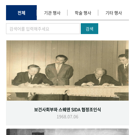
+1
성과 50선
숫자로 보는 50년
50
주년 광장
세계와 함께 한 KIHASA
전체
기관 행사
학술 행사
기타 행사
검색
VR 역사관
보건사회부와 스웨덴 SIDA 협정조인식
1968.07.06