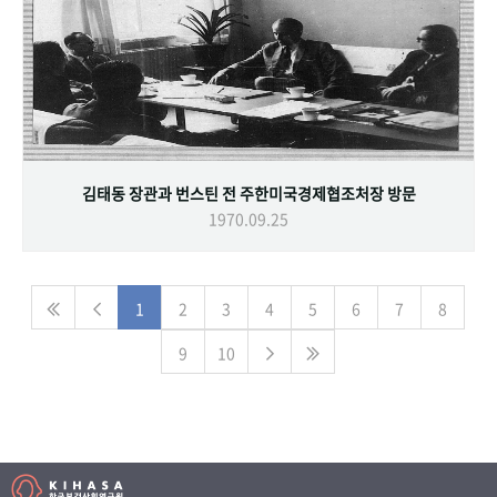
김태동 장관과 번스틴 전 주한미국경제협조처장 방문
1970.09.25
1
2
3
4
5
6
7
8
9
10