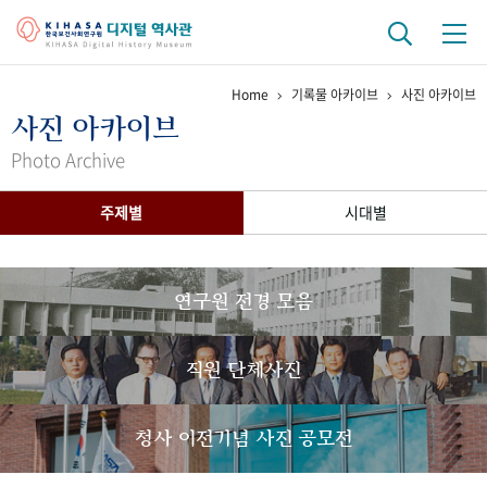
Home
기록물 아카이브
사진 아카이브
기관 역사
사진 아카이브
걸어온 길
기관 변천사
역대 기관장
연구원 사람들
Photo Archive
연구 역사
주제별
시대별
정책과 연구
키워드로 보는 연구 역사
연구자들
간행물 변천사
연구원 전경 모음
기록물 아카이브
직원 단체사진
사진 아카이브
문서 기록물
행정박물
영상 기록물
청사 이전기념 사진 공모전
+1
50
주년 기념