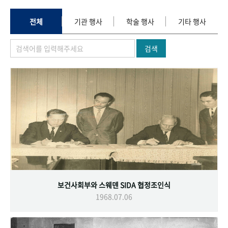
+1
성과 50선
숫자로 보는 50년
50
주년 광장
세계와 함께 한 KIHASA
전체
기관 행사
학술 행사
기타 행사
검색
VR 역사관
보건사회부와 스웨덴 SIDA 협정조인식
1968.07.06