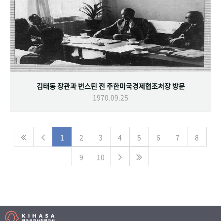
김태동 장관과 번스틴 전 주한미국경제협조처장 방문
1970.09.25
1
2
3
4
5
6
7
8
9
10