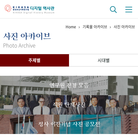
Home
기록물 아카이브
사진 아카이브
기관 역사
사진 아카이브
걸어온 길
기관 변천사
역대 기관장
연구원 사람들
Photo Archive
연구 역사
주제별
시대별
정책과 연구
키워드로 보는 연구 역사
연구자들
간행물 변천사
연구원 전경 모음
기록물 아카이브
직원 단체사진
사진 아카이브
문서 기록물
행정박물
영상 기록물
청사 이전기념 사진 공모전
+1
50
주년 기념