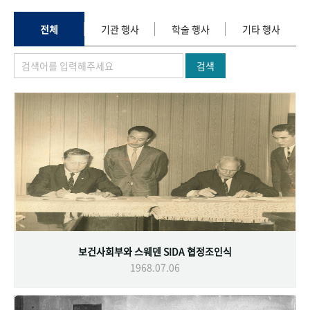
+1
성과 50선
숫자로 보는 50년
50
주년 광장
세계와 함께 한 KIHASA
전체
기관 행사
학술 행사
기타 행사
검색
VR 역사관
보건사회부와 스웨덴 SIDA 협정조인식
1968.07.06