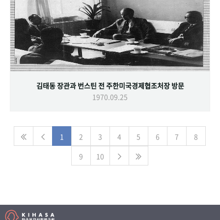
김태동 장관과 번스틴 전 주한미국경제협조처장 방문
1970.09.25
1
2
3
4
5
6
7
8
9
10