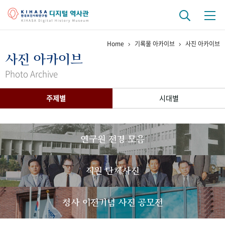
Home
기록물 아카이브
사진 아카이브
기관 역사
사진 아카이브
걸어온 길
기관 변천사
역대 기관장
연구원 사람들
Photo Archive
연구 역사
주제별
시대별
정책과 연구
키워드로 보는 연구 역사
연구자들
간행물 변천사
연구원 전경 모음
기록물 아카이브
직원 단체사진
사진 아카이브
문서 기록물
행정박물
영상 기록물
청사 이전기념 사진 공모전
+1
50
주년 기념