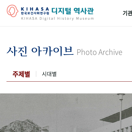
기관
걸어
기관
사진 아카이브
Photo Archive
역대
연구원
주제별
시대별