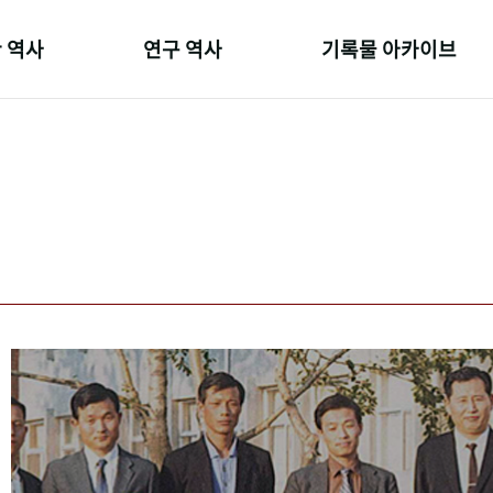
 역사
연구 역사
기록물 아카이브
온 길
정책과 연구
사진 아카이브
 변천사
키워드로 보는 연구 역사
문서 기록물
 기관장
연구자들
행정박물
 사람들
간행물 변천사
영상 기록물