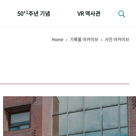
+1
50
주년 기념
VR 역사관
성과 50선
Home
기록물 아카이브
사진 아카이브
숫자로 보는 50년
+1
50
주년 광장
세계와 함께 한 KIHASA