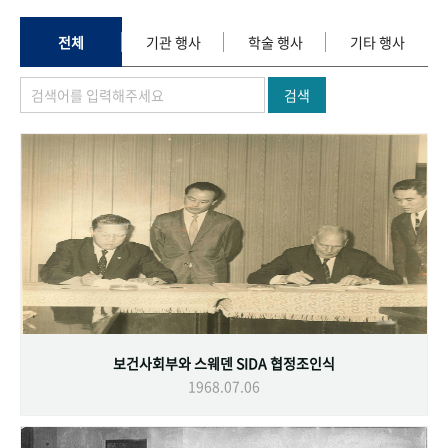
+1
성과 50선
숫자로 보는 50년
50
주년 광장
세계와 함께 한 KIHASA
전체
기관 행사
학술 행사
기타 행사
검색
VR 역사관
보건사회부와 스웨덴 SIDA 협정조인식
1968.07.06