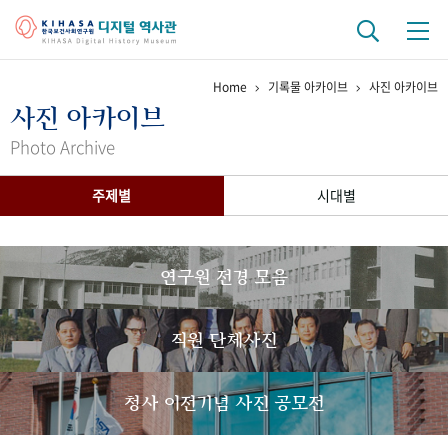
Home
기록물 아카이브
사진 아카이브
기관 역사
사진 아카이브
걸어온 길
기관 변천사
역대 기관장
연구원 사람들
Photo Archive
연구 역사
주제별
시대별
정책과 연구
키워드로 보는 연구 역사
연구자들
간행물 변천사
연구원 전경 모음
기록물 아카이브
직원 단체사진
사진 아카이브
문서 기록물
행정박물
영상 기록물
청사 이전기념 사진 공모전
+1
50
주년 기념