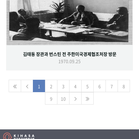
김태동 장관과 번스틴 전 주한미국경제협조처장 방문
1970.09.25
1
2
3
4
5
6
7
8
9
10