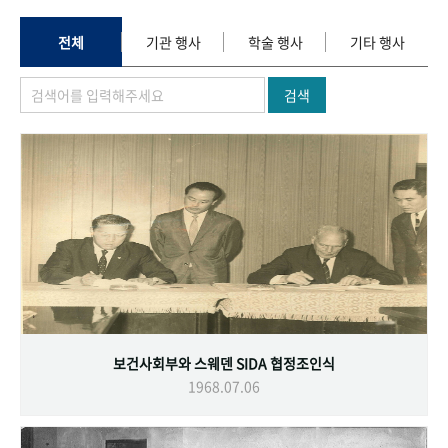
+1
성과 50선
숫자로 보는 50년
50
주년 광장
세계와 함께 한 KIHASA
전체
기관 행사
학술 행사
기타 행사
검색
VR 역사관
보건사회부와 스웨덴 SIDA 협정조인식
1968.07.06