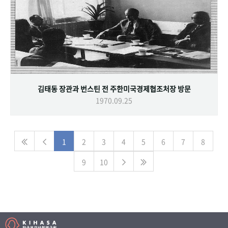
김태동 장관과 번스틴 전 주한미국경제협조처장 방문
1970.09.25
1
2
3
4
5
6
7
8
9
10