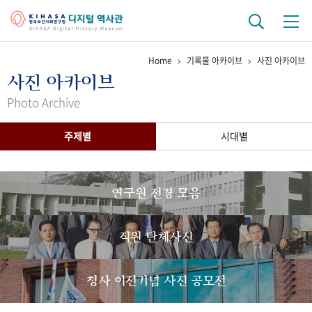
Home
기록물 아카이브
사진 아카이브
기관 역사
사진 아카이브
걸어온 길
기관 변천사
역대 기관장
연구원 사람들
Photo Archive
연구 역사
주제별
시대별
정책과 연구
키워드로 보는 연구 역사
연구자들
간행물 변천사
연구원 전경 모음
기록물 아카이브
직원 단체사진
사진 아카이브
문서 기록물
행정박물
영상 기록물
청사 이전기념 사진 공모전
+1
50
주년 기념