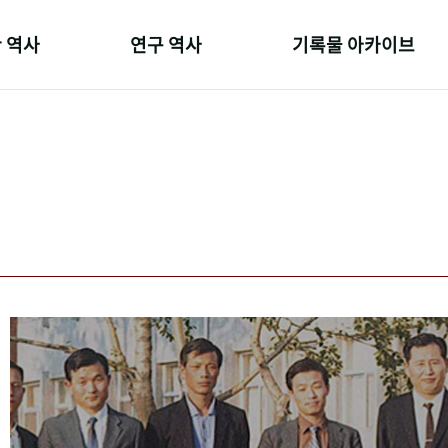
 역사
연구 역사
기록물 아카이브
온 길
정책과 연구
사진 아카이브
 변천사
키워드로 보는 연구 역사
문서 기록물
 기관장
연구자들
행정박물
 사람들
간행물 변천사
영상 기록물