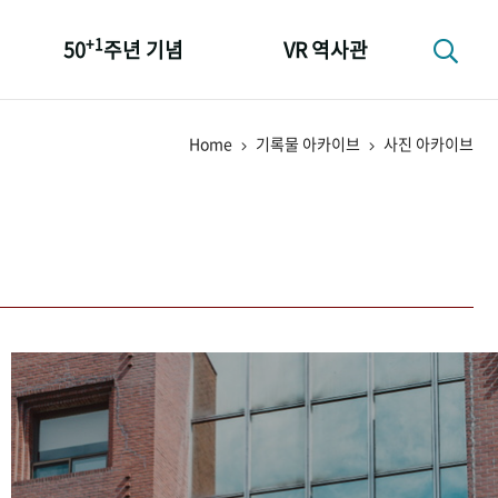
+1
50
주년 기념
VR 역사관
성과 50선
Home
기록물 아카이브
사진 아카이브
숫자로 보는 50년
+1
50
주년 광장
세계와 함께 한 KIHASA