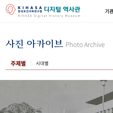
기관
걸어
기관
사진 아카이브
Photo Archive
역대
연구원
주제별
시대별