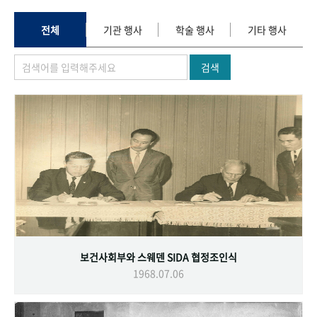
+1
성과 50선
숫자로 보는 50년
50
주년 광장
세계와 함께 한 KIHASA
전체
기관 행사
학술 행사
기타 행사
검색
VR 역사관
보건사회부와 스웨덴 SIDA 협정조인식
1968.07.06