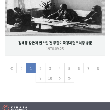
김태동 장관과 번스틴 전 주한미국경제협조처장 방문
1970.09.25
1
2
3
4
5
6
7
8
9
10