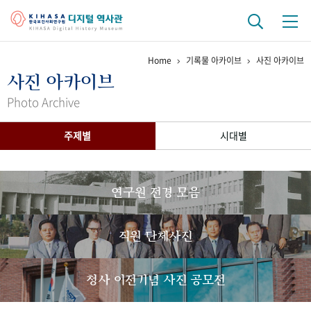
Home
기록물 아카이브
사진 아카이브
기관 역사
사진 아카이브
걸어온 길
기관 변천사
역대 기관장
연구원 사람들
Photo Archive
연구 역사
주제별
시대별
정책과 연구
키워드로 보는 연구 역사
연구자들
간행물 변천사
연구원 전경 모음
기록물 아카이브
직원 단체사진
사진 아카이브
문서 기록물
행정박물
영상 기록물
청사 이전기념 사진 공모전
+1
50
주년 기념