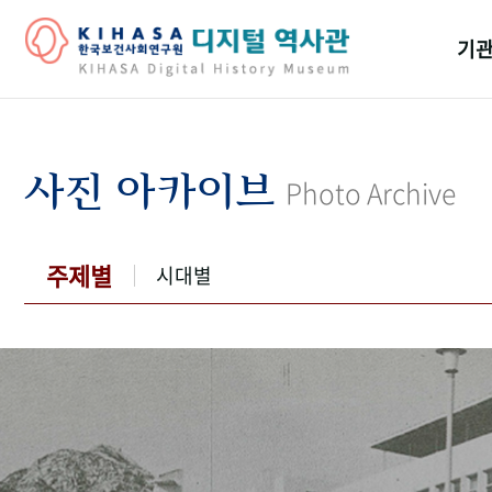
기관
걸어
기관
사진 아카이브
Photo Archive
역대
연구원
주제별
시대별