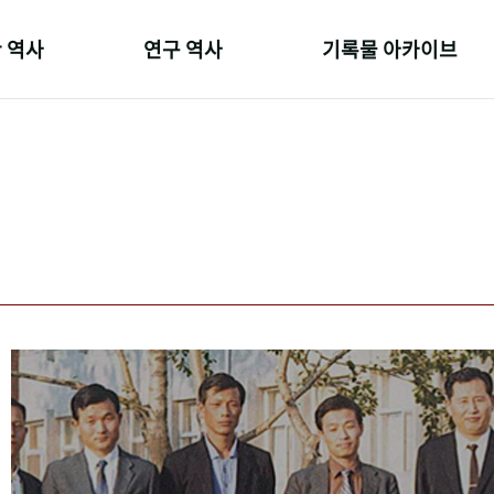
 역사
연구 역사
기록물 아카이브
온 길
정책과 연구
사진 아카이브
 변천사
키워드로 보는 연구 역사
문서 기록물
 기관장
연구자들
행정박물
 사람들
간행물 변천사
영상 기록물