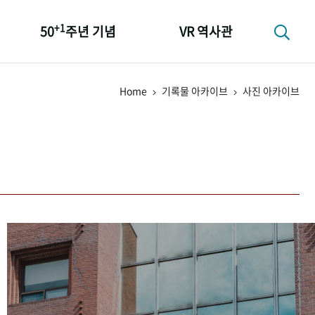
+1
50
주년 기념
VR 역사관
성과 50선
Home
기록물 아카이브
사진 아카이브
숫자로 보는 50년
+1
50
주년 광장
세계와 함께 한 KIHASA