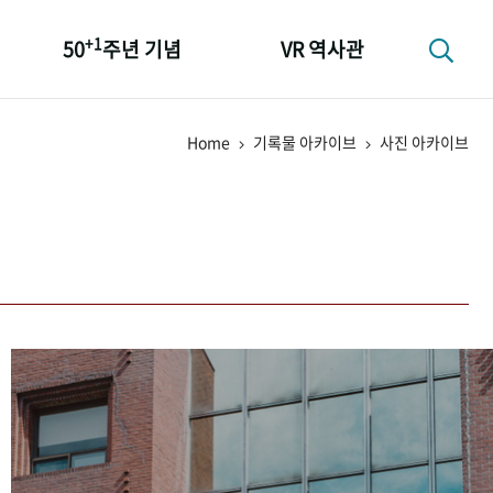
+1
50
주년 기념
VR 역사관
성과 50선
Home
기록물 아카이브
사진 아카이브
숫자로 보는 50년
+1
50
주년 광장
세계와 함께 한 KIHASA