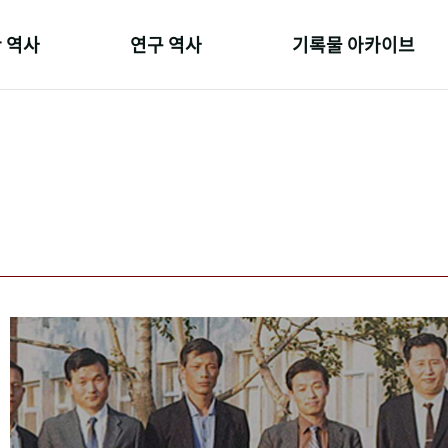
 역사
연구 역사
기록물 아카이브
온 길
정책과 연구
사진 아카이브
 변천사
키워드로 보는 연구 역사
문서 기록물
 기관장
연구자들
행정박물
 사람들
간행물 변천사
영상 기록물