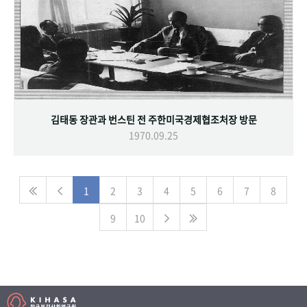
김태동 장관과 번스틴 전 주한미국경제협조처장 방문
1970.09.25
1
2
3
4
5
6
7
8
9
10