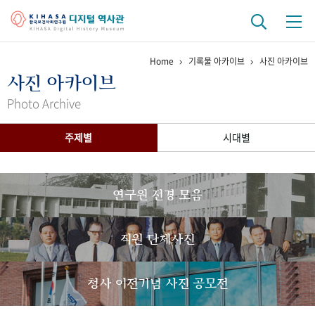
Home
기록물 아카이브
사진 아카이브
기관 역사
사진 아카이브
걸어온 길
기관 변천사
역대 기관장
연구원 사람들
Photo Archive
연구 역사
주제별
시대별
정책과 연구
키워드로 보는 연구 역사
연구자들
간행물 변천사
연구원 전경 모음
기록물 아카이브
직원 단체사진
사진 아카이브
문서 기록물
행정박물
영상 기록물
청사 이전기념 사진 공모전
+1
50
주년 기념