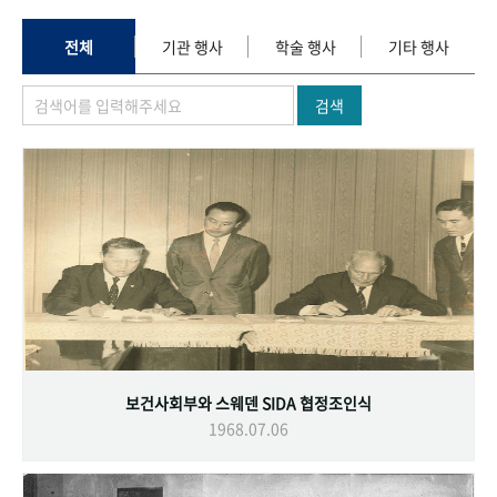
+1
성과 50선
숫자로 보는 50년
50
주년 광장
세계와 함께 한 KIHASA
전체
기관 행사
학술 행사
기타 행사
검색
VR 역사관
보건사회부와 스웨덴 SIDA 협정조인식
1968.07.06