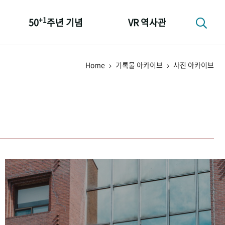
+1
50
주년 기념
VR 역사관
성과 50선
Home
기록물 아카이브
사진 아카이브
숫자로 보는 50년
+1
50
주년 광장
세계와 함께 한 KIHASA