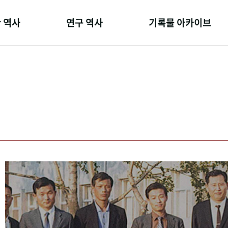
 역사
연구 역사
기록물 아카이브
온 길
정책과 연구
사진 아카이브
 변천사
키워드로 보는 연구 역사
문서 기록물
 기관장
연구자들
행정박물
 사람들
간행물 변천사
영상 기록물