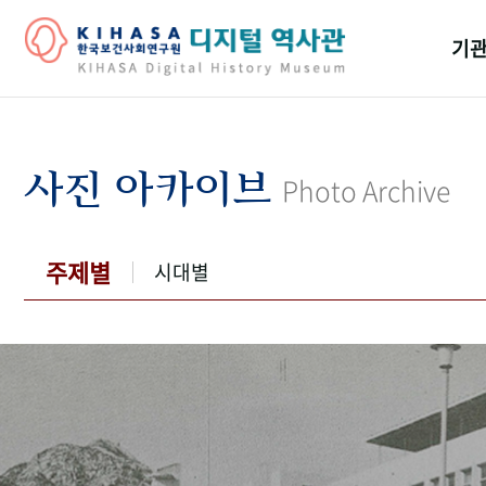
기관
걸어
기관
사진 아카이브
Photo Archive
역대
연구원
주제별
시대별